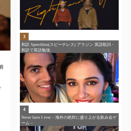
3
和訳 Speechless(スピーチレス) アラジン 英語歌詞・
和訳で英語勉強
明
を
4
Never have I ever – 海外の絶対に盛り上がる飲み会ゲ
ーム –