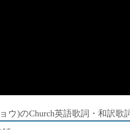
ンショウ)のChurch英語歌詞・和訳歌
います。