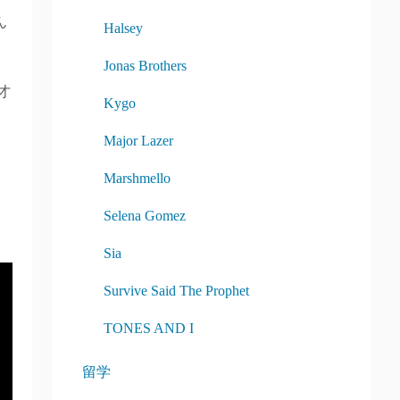
ん
Halsey
Jonas Brothers
才
Kygo
Major Lazer
Marshmello
Selena Gomez
Sia
Survive Said The Prophet
TONES AND I
留学