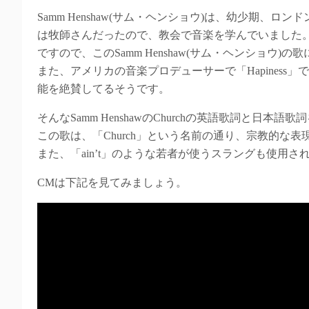
Samm Henshaw(サム・ヘンショウ)は、幼少期
は牧師さんだったので、教会で音楽を学んでいました
ですので、このSamm Henshaw(サム・ヘンショウ
また、アメリカの音楽プロデューサーで「Hapiness」で有名
能を絶賛してるそうです。
そんなSamm HenshawのChurchの英語歌詞と日
この歌は、「Church」という名前の通り、宗教的な
また、「ain’t」のような若者が使うスラングも使用
CMは下記を見てみましょう。