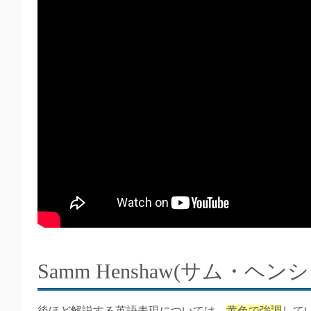
Samm Henshaw(サム・ヘ
後ほど解説する英語表現については、
黄色で強調
して