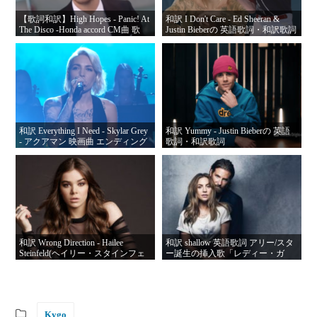
【歌詞和訳】High Hopes - Panic! At
和訳 I Don't Care - Ed Sheeran &
The Disco -Honda accord CM曲 歌
Justin Bieberの 英語歌詞・和訳歌詞
詞・日本語歌詞
和訳 Everything I Need - Skylar Grey
和訳 Yummy - Justin Bieberの 英語
- アクアマン 映画曲 エンディング
歌詞・和訳歌詞
英語歌詞・日本語歌詞
和訳 Wrong Direction - Hailee
和訳 shallow 英語歌詞 アリー/スタ
Steinfeld(ヘイリー・スタインフェ
ー誕生の挿入歌「レディー・ガ
ルド) 英語歌詞・和訳歌詞
ガ」と「ブラッドリー・クーパ
ー」共演
Kygo