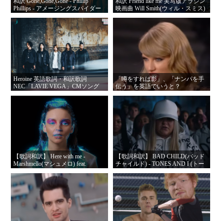
和訳 Gone,Gone,Gone - Phillip
和訳 Friend like me 実写版アラジン
Phillips - アメージングスパイダー
映画曲 Will Smith(ウィル・スミス)
マン2 挿入歌 英語歌詞・日本語歌
英語歌詞・日本語歌詞
詞
Heroine 英語歌詞・和訳歌詞
「噂をすれば影」、「ナンパを手
NEC「LAVIE VEGA」CMソング
伝う」を英語でいうと？
【歌詞和訳】 Here with me -
【歌詞和訳】 BAD CHILD(バッド
Marshmello(マシュメロ) feat.
チャイルド) - TONES AND I (トー
CHVRCHES(チャーチズ)の歌詞・
ンズアンドアイ) の歌詞・日本語歌
日本語歌詞
詞