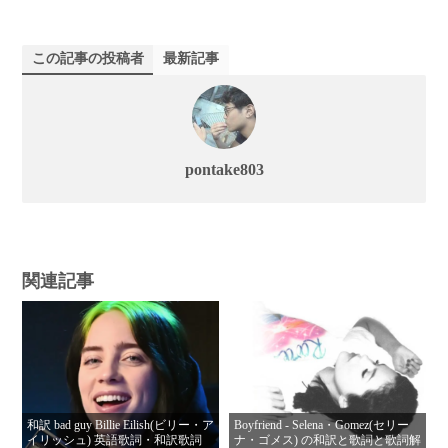
この記事の投稿者
最新記事
pontake803
関連記事
和訳 bad guy Billie Eilish(ビリー・ア
Boyfriend - Selena・Gomez(セリー
イリッシュ) 英語歌詞・和訳歌詞
ナ・ゴメス) の和訳と歌詞と歌詞解