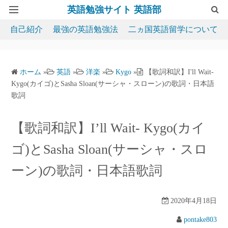
英語勉強サイト 英語部
自己紹介
最強の英語勉強法
二ヵ国英語留学について
サイトマップ
お問い合わせ
ホーム
»
英語
»
洋楽
»
Kygo
»
【歌詞和訳】I'll Wait-
Kygo(カイゴ)とSasha Sloan(サーシャ・スローン)の歌詞・日本語
歌詞
【歌詞和訳】I’ll Wait- Kygo(カイ
ゴ)とSasha Sloan(サーシャ・スロ
ーン)の歌詞・日本語歌詞
2020年4月18日
pontake803