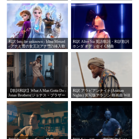
説
和訳 Into the unknown - Idina Menzel
和訳 Alive Sia 英語歌詞・和訳歌詞
- アナと雪の女王2(アナ雪2)挿入歌
ホンダ オデッセイ CM曲
英語歌詞・日本語歌詞
【歌詞和訳】What A Man Gotta Do -
和訳 アラビアンナイト(Arabian
Jonas Brothers(ジョナス・ブラザー
Nights) 実写版アラジン 映画曲 Will
ズ)の歌詞・日本語歌詞
Smith(ウィル・スミス)英語歌詞・
日本語歌詞