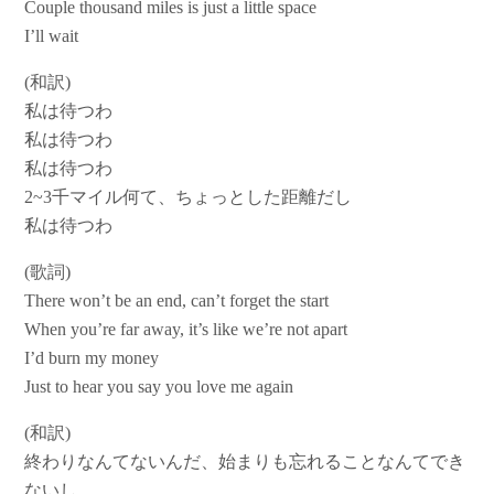
Couple thousand miles is just a little space
I’ll wait
(和訳)
私は待つわ
私は待つわ
私は待つわ
2~3千マイル何て、ちょっとした距離だし
私は待つわ
(歌詞)
There won’t be an end, can’t forget the start
When you’re far away, it’s like we’re not apart
I’d burn my money
Just to hear you say you love me again
(和訳)
終わりなんてないんだ、始まりも忘れることなんてでき
ないし