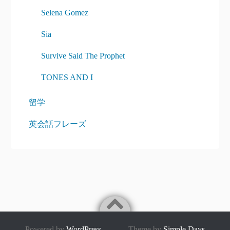
Selena Gomez
Sia
Survive Said The Prophet
TONES AND I
留学
英会話フレーズ
Powered by
WordPress
Theme by
Simple Days